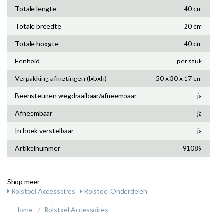
Totale lengte
40 cm
Totale breedte
20 cm
Totale hoogte
40 cm
Eenheid
per stuk
Verpakking afmetingen (lxbxh)
50 x 30 x 17 cm
Beensteunen wegdraaibaar/afneembaar
ja
Afneembaar
ja
In hoek verstelbaar
ja
Artikelnummer
91089
Shop meer
Rolstoel Accessoires
Rolstoel Onderdelen
Home
Rolstoel Accessoires