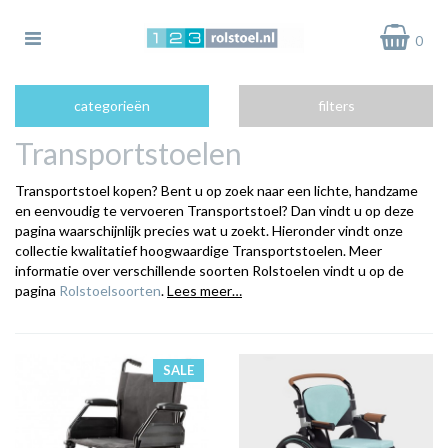
Toggle
0
navigation
bmenu (Rolstoelen)
categorieën
filters
bmenu (Elektrische Rolstoelen)
Transportstoelen
bmenu (Rolstoel Accessoires)
Transportstoel kopen? Bent u op zoek naar een lichte, handzame
bmenu (Rolstoel Onderdelen)
en eenvoudig te vervoeren Transportstoel? Dan vindt u op deze
pagina waarschijnlijk precies wat u zoekt. Hieronder vindt onze
collectie kwalitatief hoogwaardige Transportstoelen. Meer
informatie over verschillende soorten Rolstoelen vindt u op de
pagina
Rolstoelsoorten
.
Lees meer…
SALE