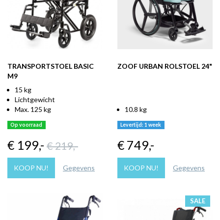
TRANSPORTSTOEL BASIC
ZOOF URBAN ROLSTOEL 24"
M9
15 kg
Lichtgewicht
Max. 125 kg
10.8 kg
Op voorraad
Levertijd: 1 week
€ 199
,-
€ 749
,-
€ 219
,-
KOOP NU!
Gegevens
KOOP NU!
Gegevens
SALE