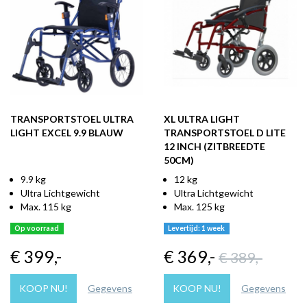
TRANSPORTSTOEL ULTRA
XL ULTRA LIGHT
LIGHT EXCEL 9.9 BLAUW
TRANSPORTSTOEL D LITE
12 INCH (ZITBREEDTE
50CM)
9.9 kg
12 kg
Ultra Lichtgewicht
Ultra Lichtgewicht
Max. 115 kg
Max. 125 kg
Op voorraad
Levertijd: 1 week
€ 399
,-
€ 369
,-
€ 389
,-
KOOP NU!
Gegevens
KOOP NU!
Gegevens