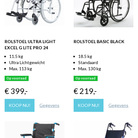
ROLSTOEL ULTRA LIGHT
ROLSTOEL BASIC BLACK
EXCEL G LITE PRO 24
11.5 kg
18.5 kg
Ultra Lichtgewicht
Standaard
Max. 113 kg
Max. 130 kg
Op voorraad
Op voorraad
€ 399
,-
€ 219
,-
KOOP NU!
Gegevens
KOOP NU!
Gegevens