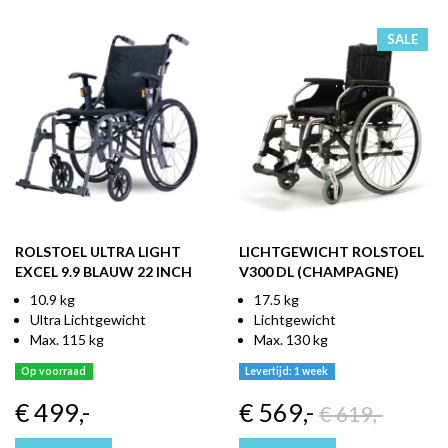
SALE
ROLSTOEL ULTRA LIGHT
LICHTGEWICHT ROLSTOEL
EXCEL 9.9 BLAUW 22 INCH
V300 DL (CHAMPAGNE)
10.9 kg
17.5 kg
Ultra Lichtgewicht
Lichtgewicht
Max. 115 kg
Max. 130 kg
Op voorraad
Levertijd: 1 week
€ 499
,-
€ 569
,-
€ 619
,-