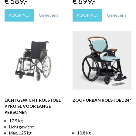
€ 589
,-
€ 699
,-
KOOP NU!
Gegevens
KOOP NU!
Gegevens
LICHTGEWICHT ROLSTOEL
ZOOF URBAN ROLSTOEL 24"
PYRO SL VOOR LANGE
PERSONEN
17.5 kg
Lichtgewicht
Max. 125 kg
10.8 kg