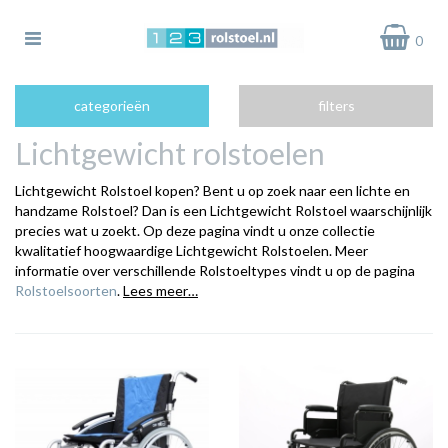
Toggle
0
navigation
bmenu (Rolstoelen)
categorieën
filters
bmenu (Elektrische Rolstoelen)
Lichtgewicht rolstoelen
bmenu (Rolstoel Accessoires)
Lichtgewicht Rolstoel kopen? Bent u op zoek naar een lichte en
bmenu (Rolstoel Onderdelen)
handzame Rolstoel? Dan is een Lichtgewicht Rolstoel waarschijnlijk
precies wat u zoekt. Op deze pagina vindt u onze collectie
kwalitatief hoogwaardige Lichtgewicht Rolstoelen. Meer
informatie over verschillende Rolstoeltypes vindt u op de pagina
Rolstoelsoorten
.
Lees meer…