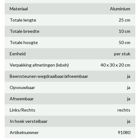
Materiaal
Aluminium
Totale lengte
25 cm
Totale breedte
10 cm
Totale hoogte
50 cm
Eenheid
per stuk
Verpakking afmetingen (lxbxh)
40 x 30 x 20 cm
Beensteunen wegdraaibaar/afneembaar
ja
Opvouwbaar
ja
Afneembaar
ja
Links/Rechts
rechts
In hoek verstelbaar
ja
Artikelnummer
91080