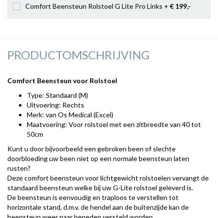
Comfort Beensteun Rolstoel G Lite Pro Links +
€ 199
,-
PRODUCTOMSCHRIJVING
Comfort Beensteun voor Rolstoel
Type: Standaard (M)
Uitvoering: Rechts
Merk: van Os Medical (Excel)
Maatvoering: Voor rolstoel met een zitbreedte van 40 tot
50cm
Kunt u door bijvoorbeeld een gebroken been of slechte
doorbloeding uw been niet op een normale beensteun laten
rusten?
Deze comfort beensteun voor lichtgewicht rolstoelen vervangt de
standaard beensteun welke bij uw G-Lite rolstoel geleverd is.
De beensteun is eenvoudig en traploos te verstellen tot
horizontale stand, d.m.v. de hendel aan de buitenzijde kan de
beensteun weer naar beneden versteld worden.