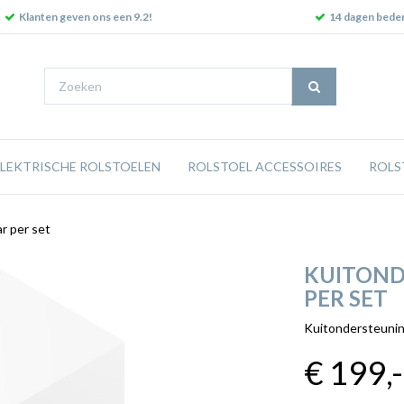
Klanten geven ons een 9.2!
14 dagen beden
ELEKTRISCHE ROLSTOELEN
ROLSTOEL ACCESSOIRES
ROLS
r per set
KUITOND
PER SET
Kuitondersteuning
€ 199
,-