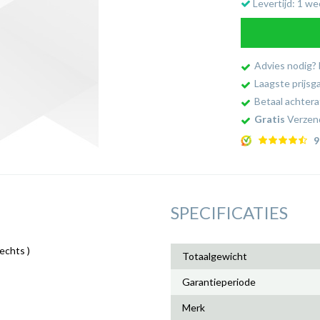
Levertijd: 1 we
Advies nodig?
Laagste prijsg
Betaal achtera
Gratis
Verzend
9
SPECIFICATIES
echts )
Totaalgewicht
Garantieperiode
Merk