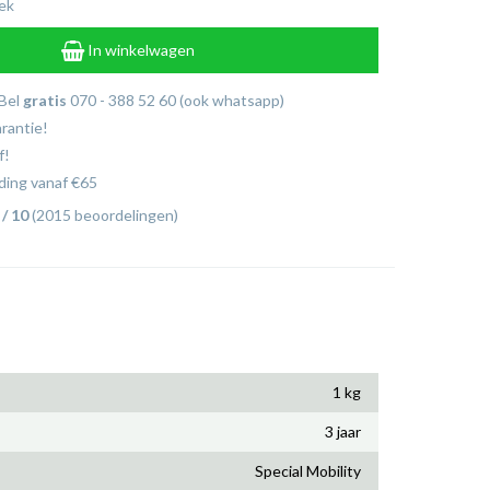
ek
In winkelwagen
 Bel
gratis
070 - 388 52 60 (ook whatsapp)
arantie!
f!
ing vanaf €65
 / 10
(2015 beoordelingen)
1 kg
3 jaar
Special Mobility