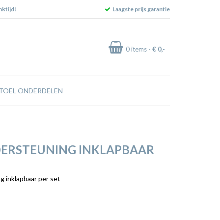
ktijd!
Laagste prijs garantie
0
items -
€ 0
,-
TOEL ONDERDELEN
ERSTEUNING INKLAPBAAR
 inklapbaar per set