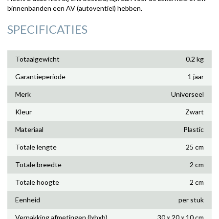
binnenbanden een AV (autoventiel) hebben.
SPECIFICATIES
Totaalgewicht
0.2 kg
Garantieperiode
1 jaar
Merk
Universeel
Kleur
Zwart
Materiaal
Plastic
Totale lengte
25 cm
Totale breedte
2 cm
Totale hoogte
2 cm
Eenheid
per stuk
Verpakking afmetingen (lxbxh)
30 x 20 x 10 cm