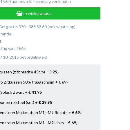
 15:00 uur besteld - vandaag verzonden
In winkelwagen
 Bel
gratis
070 - 388 52 60 (ook whatsapp)
arantie!
f!
ing vanaf €65
 / 10
(2015 beoordelingen)
tkussen (zitbreedte 45cm) +
€ 29
,-
go Zitkussen 50% traagschuim +
€ 69
,-
 Splash Zwart +
€ 41
,95
eunen rolstoel (set) +
€ 39
,95
ensteun Multimotion M1 - M9 Rechts +
€ 69
,-
ensteun Multimotion M1 - M9 Links +
€ 69
,-