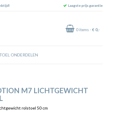
ktijd!
Laagste prijs garantie
0
items -
€ 0
,-
TOEL ONDERDELEN
TION M7 LICHTGEWICHT
L
chtgewicht rolstoel 50 cm