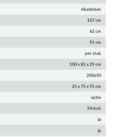
Aluminium
107 cm
62 cm
91 cm
per stuk
100 x 82 x 29 cm
200x30
25 x 75 x 91 cm
optie
24 inch
ja
ja