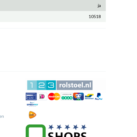
ja
10518
en