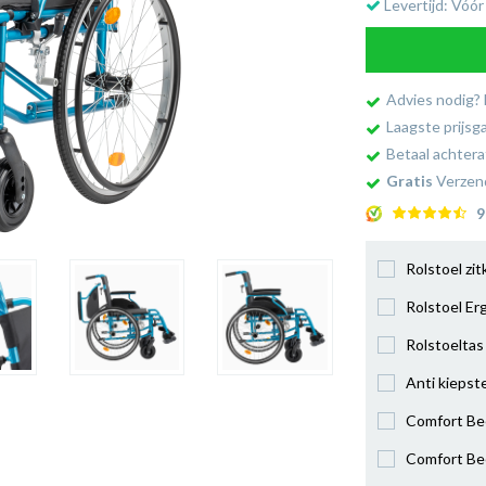
Levertijd: Vóór
Advies nodig?
Laagste prijsg
Betaal achtera
Gratis
Verzend
9
Rolstoel zi
Rolstoel Er
Rolstoeltas
Anti kiepst
Comfort Be
Comfort Be