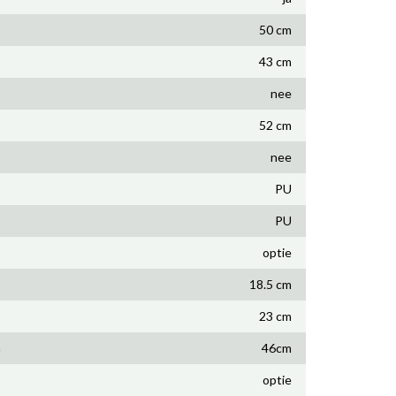
50 cm
43 cm
nee
52 cm
nee
PU
PU
optie
18.5 cm
23 cm
n
46cm
optie