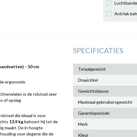
Luchtband
Anti lek be
SPECIFICATIES
handvatten) - 50 cm
Totaalgewicht
Draaicirkel
ale ergonomie
Gewichtsklasse
chterwielen is de rolstoel zeer
to of opslag
Maximaal gebruikersgewicht
Garantieperiode
olstoel die ideaal is voor
echts
13,9 kg
behoort hij tot de
Merk
ig maakt. De in hoogte
 houding voor degene die de
Kleur