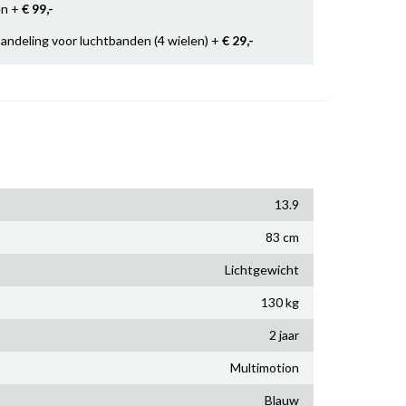
en +
€ 99
,-
handeling voor luchtbanden (4 wielen) +
€ 29
,-
13.9
83 cm
Lichtgewicht
130 kg
2 jaar
Multimotion
Blauw