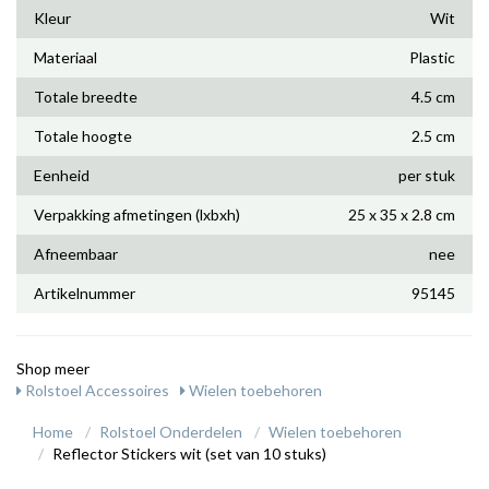
Kleur
Wit
Materiaal
Plastic
Totale breedte
4.5 cm
Totale hoogte
2.5 cm
Eenheid
per stuk
Verpakking afmetingen (lxbxh)
25 x 35 x 2.8 cm
Afneembaar
nee
Artikelnummer
95145
Shop meer
Rolstoel Accessoires
Wielen toebehoren
Home
Rolstoel Onderdelen
Wielen toebehoren
Reflector Stickers wit (set van 10 stuks)