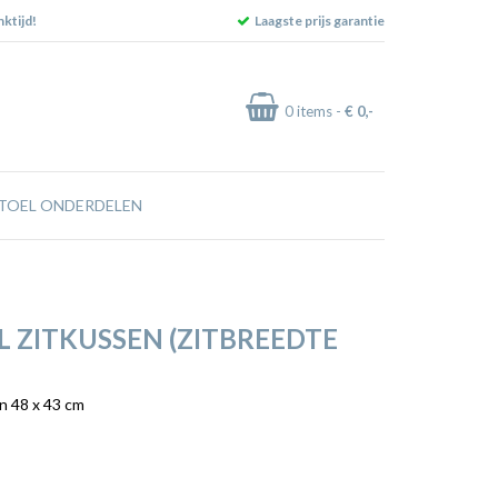
ktijd!
Laagste prijs garantie
0
items -
€ 0
,-
TOEL ONDERDELEN
 ZITKUSSEN (ZITBREEDTE
n 48 x 43 cm