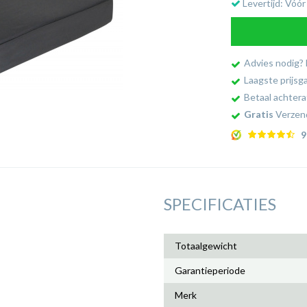
Levertijd: Vóór
Advies nodig?
Laagste prijsg
Betaal achtera
Gratis
Verzend
9
SPECIFICATIES
Totaalgewicht
Garantieperiode
Merk