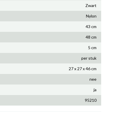
Zwart
Nylon
43 cm
48 cm
5 cm
per stuk
27 x 27 x 46 cm
nee
ja
95210