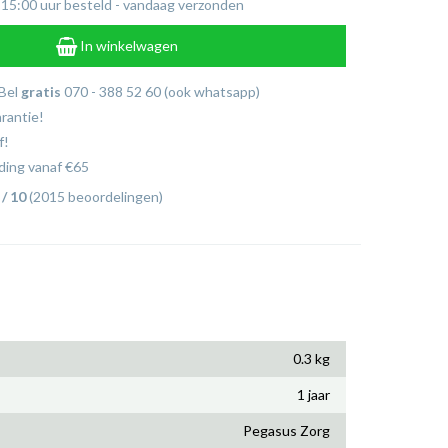
 15:00 uur besteld - vandaag verzonden
In winkelwagen
 Bel
gratis
070 - 388 52 60 (ook whatsapp)
arantie!
f!
ing vanaf €65
 / 10
(2015 beoordelingen)
0.3 kg
1 jaar
Pegasus Zorg