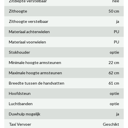
Zitdiepte verstelbaar
nee
Zithoogte
50 cm
Zithoogte verstelbaar
ja
Materiaal achterwielen
PU
Materiaal voorwielen
PU
Stokhouder
optie
Minimale hoogte armsteunen
22 cm
Maximale hoogte armsteunen
62 cm
Breedte tussen de handvatten
61 cm
Hoofdsteun
optie
Luchtbanden
optie
Duwhulp mogelijk
ja
Taxi Vervoer
Geschikt