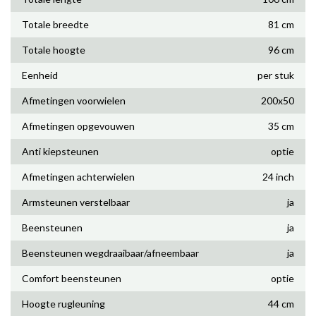
Totale breedte
81 cm
Totale hoogte
96 cm
Eenheid
per stuk
Afmetingen voorwielen
200x50
Afmetingen opgevouwen
35 cm
Anti kiepsteunen
optie
Afmetingen achterwielen
24 inch
Armsteunen verstelbaar
ja
Beensteunen
ja
Beensteunen wegdraaibaar/afneembaar
ja
Comfort beensteunen
optie
Hoogte rugleuning
44 cm