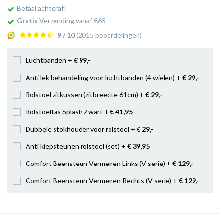
Betaal achteraf!
Gratis
Verzending vanaf €65
9 / 10
(2015 beoordelingen)
Luchtbanden +
€ 99
,-
Anti lek behandeling voor luchtbanden (4 wielen) +
€ 29
,-
Rolstoel zitkussen (zitbreedte 61cm) +
€ 29
,-
Rolstoeltas Splash Zwart +
€ 41
,95
Dubbele stokhouder voor rolstoel +
€ 29
,-
Anti kiepsteunen rolstoel (set) +
€ 39
,95
Comfort Beensteun Vermeiren Links (V serie) +
€ 129
,-
Comfort Beensteun Vermeiren Rechts (V serie) +
€ 129
,-