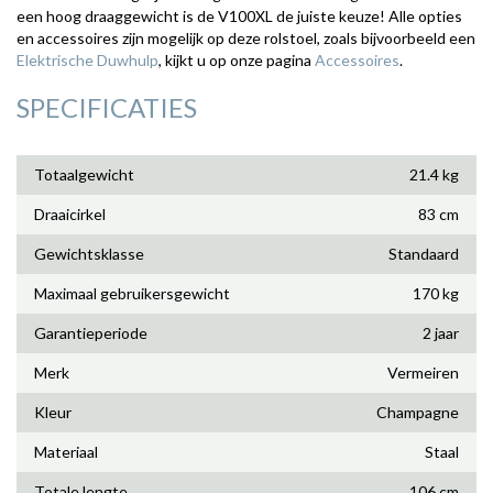
een hoog draaggewicht is de V100XL de juiste keuze! Alle opties
en accessoires zijn mogelijk op deze rolstoel, zoals bijvoorbeeld een
Elektrische Duwhulp
, kijkt u op onze pagina
Accessoires
.
SPECIFICATIES
Totaalgewicht
21.4 kg
Draaicirkel
83 cm
Gewichtsklasse
Standaard
Maximaal gebruikersgewicht
170 kg
Garantieperiode
2 jaar
Merk
Vermeiren
Kleur
Champagne
Materiaal
Staal
Totale lengte
106 cm