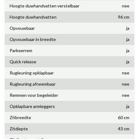
Hoogte duwhandvatten verstelbaar
nee
Hoogte duwhandvatten
96 cm
Opvouwbaar
ja
Opvouwbaar in breedte
ja
Parkeerrem
ja
Quick release
ja
Rugleuning opklapbaar
nee
Rugleuning afneembaar
nee
Remmen voor begeleider
nee
Opklapbare armleggers
ja
Zitbreedte
60 cm
Zitdiepte
43 cm