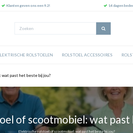
Klanten geven ons een 9.2!
14 dagen beden
ELEKTRISCHE ROLSTOELEN
ROLSTOEL ACCESSOIRES
ROLS
: wat past het beste bij jou?
oel of scootmobiel: wat past 
Elektrische rolstoel of scootmobiel: wat past het beste bij jou?