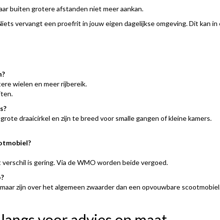
maar buiten grotere afstanden niet meer aankan.
Niets vervangt een proefrit in jouw eigen dagelijkse omgeving. Dit kan in
n?
tere wielen en meer rijbereik.
ten.
s?
ote draaicirkel en zijn te breed voor smalle gangen of kleine kamers.
ootmobiel?
t verschil is gering. Via de WMO worden beide vergoed.
o?
maar zijn over het algemeen zwaarder dan een opvouwbare scootmobiel
langs voor advies op maat