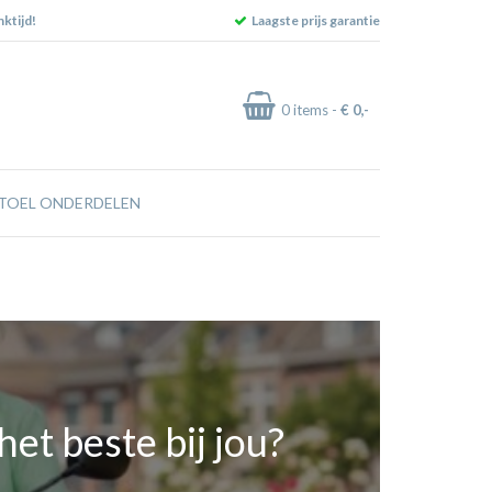
ktijd!
Laagste prijs garantie
0
items -
€ 0
,-
TOEL ONDERDELEN
het beste bij jou?