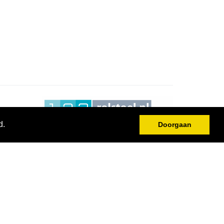
d.
Doorgaan
en