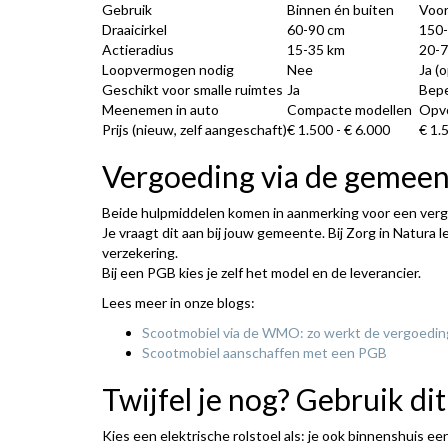
Gebruik
Binnen én buiten
Voor
Draaicirkel
60-90 cm
150
Actieradius
15-35 km
20-7
Loopvermogen nodig
Nee
Ja (
Geschikt voor smalle ruimtes
Ja
Bep
Meenemen in auto
Compacte modellen
Opv
Prijs (nieuw, zelf aangeschaft)
€ 1.500 - € 6.000
€ 1.
Vergoeding via de gemee
Beide hulpmiddelen komen in aanmerking voor een ver
Je vraagt dit aan bij jouw gemeente. Bij Zorg in Natura
verzekering.
Bij een PGB kies je zelf het model en de leverancier.
Lees meer in onze blogs:
Scootmobiel via de WMO: zo werkt de vergoedin
Scootmobiel aanschaffen met een PGB
Twijfel je nog? Gebruik dit
Kies een elektrische rolstoel als: je ook binnenshuis ee