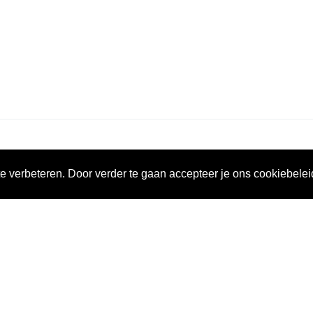
cht
123 Winkels
Algemeen
e verbeteren. Door verder te gaan accepteer je ons cookiebelei
elen
123 Zorgwinkel
Mijn Account
n
123 Rollator
Zakelijke oplossingen
elen
123 Scootmobiel
Algemene voorwaard
Privacy
Over ons