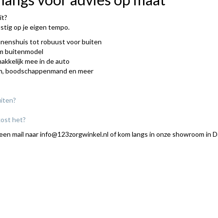
it?
ustig op je eigen tempo.
nnenshuis tot robuust voor buiten
m buitenmodel
makkelijk mee in de auto
m, boodschappenmand en meer
uiten?
kost het?
 een mail naar info@123zorgwinkel.nl of kom langs in onze showroom in 