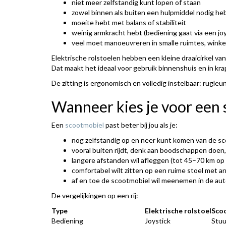
niet meer zelfstandig kunt lopen of staan
zowel binnen als buiten een hulpmiddel nodig he
moeite hebt met balans of stabiliteit
weinig armkracht hebt (bediening gaat via een joys
veel moet manoeuvreren in smalle ruimtes, winkels
Elektrische rolstoelen hebben een kleine draaicirkel van
Dat maakt het ideaal voor gebruik binnenshuis en in kr
De zitting is ergonomisch en volledig instelbaar: rugleu
Wanneer kies je voor een
Een
scootmobiel
past beter bij jou als je:
nog zelfstandig op en neer kunt komen van de s
vooral buiten rijdt, denk aan boodschappen doen,
langere afstanden wil afleggen (tot 45–70 km op 
comfortabel wilt zitten op een ruime stoel met 
af en toe de scootmobiel wil meenemen in de aut
De vergelijkingen op een rij:
Type
Elektrische rolstoel
Sco
Bediening
Joystick
Stuu