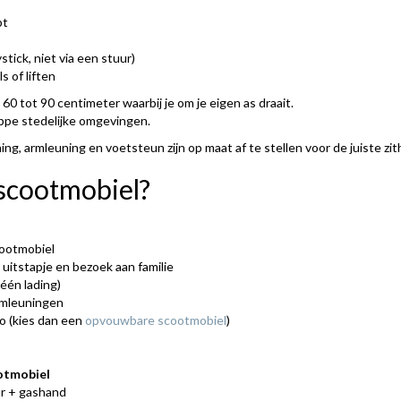
bt
tick, niet via een stuur)
 of liften
 60 tot 90 centimeter waarbij je om je eigen as draait.
appe stedelijke omgevingen.
ning, armleuning en voetsteun zijn op maat af te stellen voor de juiste zi
 scootmobiel?
cootmobiel
 uitstapje en bezoek aan familie
één lading)
armleuningen
o (kies dan een
opvouwbare scootmobiel
)
otmobiel
r + gashand