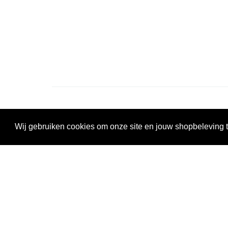
Service
Meest Gezo
Wij gebruiken cookies om onze site en jouw shopbeleving t
Contact
Lichtgewicht Rolsto
Showroom
Goedkope rolstoele
Klantenservice
Opvouwbare rolsto
Bezorgen
Rolstoel wielen
Ruilen en retourneren
Meest Gestelde Vragen