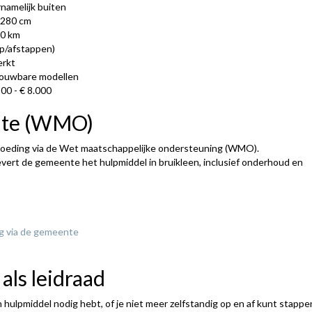
namelijk buiten
-280 cm
0 km
op/afstappen)
erkt
ouwbare modellen
500 - € 8.000
nte (WMO)
goeding via de Wet maatschappelijke ondersteuning (WMO).
 levert de gemeente het hulpmiddel in bruikleen, inclusief onderhoud en
g via de gemeente
 als leidraad
n hulpmiddel nodig hebt, of je niet meer zelfstandig op en af kunt stappe